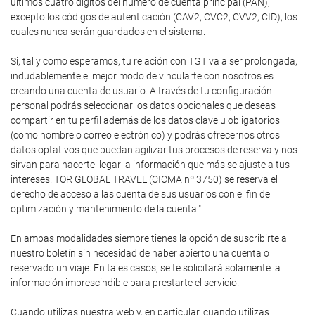
últimos cuatro dígitos del número de cuenta principal (PAN),
excepto los códigos de autenticación (CAV2, CVC2, CVV2, CID), los
cuales nunca serán guardados en el sistema.
Si, tal y como esperamos, tu relación con TGT va a ser prolongada,
indudablemente el mejor modo de vincularte con nosotros es
creando una cuenta de usuario. A través de tu configuración
personal podrás seleccionar los datos opcionales que deseas
compartir en tu perfil además de los datos clave u obligatorios
(como nombre o correo electrónico) y podrás ofrecernos otros
datos optativos que puedan agilizar tus procesos de reserva y nos
sirvan para hacerte llegar la información que más se ajuste a tus
intereses. TOR GLOBAL TRAVEL (CICMA nº 3750) se reserva el
derecho de acceso a las cuenta de sus usuarios con el fin de
optimización y mantenimiento de la cuenta."
En ambas modalidades siempre tienes la opción de suscribirte a
nuestro boletín sin necesidad de haber abierto una cuenta o
reservado un viaje. En tales casos, se te solicitará solamente la
información imprescindible para prestarte el servicio.
Cuando utilizas nuestra web y, en particular, cuando utilizas