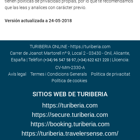
tienen políticas de privacidad propias, por lo que te recomendamos
que las leas y analices con carácter previo.
Versión actualizada a 24-05-2018
TURIBERIA ONLINE - https://turiberia.com
Carrer de Joanot Martorell nº 9, Local 2 - 03430 - Onil, Alicante,
España | Telèfon
| Llicencia:
(+34) 96 547 58 97, (+34) 622 621 220
CV-Mm-2330-A
Avís legal
Termes i Condicions Generals
Poli­tica de privacitat
Política de cookies
SITIOS WEB DE TURIBERIA
https://turiberia.com
https://secure.turiberia.com
https://booking.turiberia.com
https://turiberia.travelersense.com/