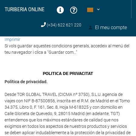
TURIBERIA ONLINE
(+34) 622 621 220
El meu compte
Imprimir
Si vols guardar aquestes condicions generals, accedeix al menú del
teu navegador i clica a "Guardar com..."
POLI­TICA DE PRIVACITAT
Política de privacidad.
Desde TOR GLOBAL TRAVEL (CICMA nº 3750), S.L.U. agencia de
viajes con NIF B-87500856, inscrita en el R.M. de Madrid en el Tomo
34.375, Libro 0, F. 161, Sec. 8, Hoja M-618325 y con domicilio en
Calle Glorieta de Quevedo, 9, 28015 Madrid (en adelante, TGT)
entendemos que los máximos estándares de calidad que nos
exigimos en todos los aspectos de nuestros productos y servicios
se deben aplicar indudablemente a la protección de la privacidad de