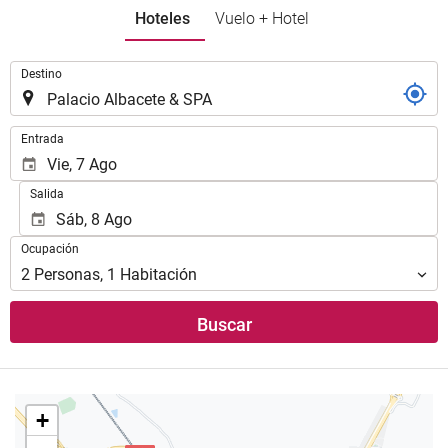
Spa
Hoteles
Vuelo + Hotel
Hammam
Gimnasio
.
Destino
Comida y bebida
.
Entrada
Bar
Cafetera en zonas comunes
Salida
Servicios de recepción
Ocupación
Ocupación
Recepción 24 horas
2
Personas
,
1
Habitación
Buscar
Estacionamiento
Estacionamiento
Instalaciones de negocios
+