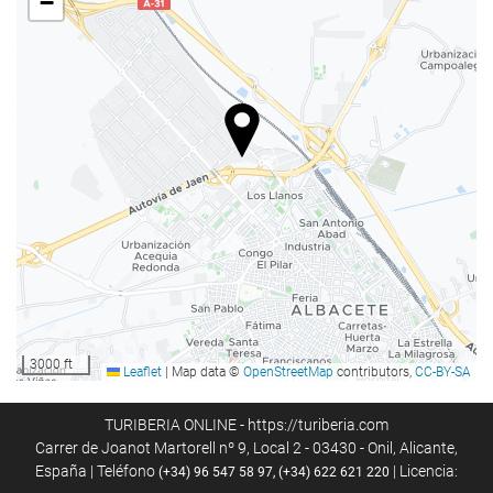
−
Centro de negocios
Acceso a Internet
Wifi gratis
3000 ft
Leaflet
|
Map data ©
OpenStreetMap
contributors,
CC-BY-SA
TURIBERIA ONLINE - https://turiberia.com
Carrer de Joanot Martorell nº 9, Local 2 - 03430 - Onil, Alicante,
España | Teléfono
| Licencia:
(+34) 96 547 58 97, (+34) 622 621 220