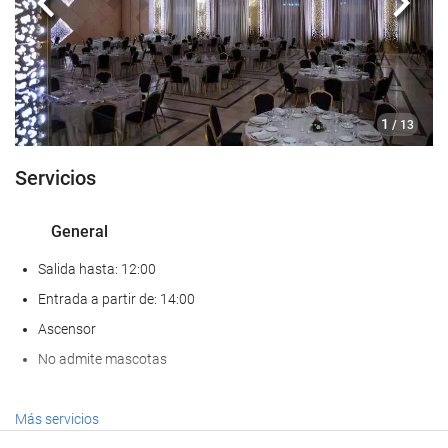
Anterior
Sigui
1
/ 13
Servicios
General
Salida hasta: 12:00
Entrada a partir de: 14:00
Ascensor
No admite mascotas
Bienestar
Más servicios