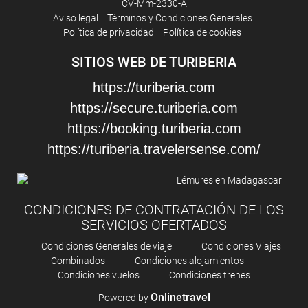
CV-Mm-2330-A
Aviso legal
Términos y Condiciones Generales
Estacionamiento
Política de privacidad
Política de cookies
Aparcamiento privado
SITIOS WEB DE TURIBERIA
Instalaciones de negocios
https://turiberia.com
https://secure.turiberia.com
Centro de negocios
https://booking.turiberia.com
Sala para eventos
https://turiberia.travelersense.com/
Servicio de limpieza
Limpieza diaria de habitaciones
CONDICIONES DE CONTRATACIÓN DE LOS
Plancha
SERVICIOS OFERTADOS
Condiciones Generales de viaje
Condiciones Viajes
Combinados
Condiciones alojamientos
Condiciones vuelos
Condiciones trenes
Onlinetravel
Powered by