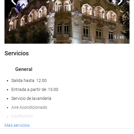
Anterior
Sigui
1
/ 65
Servicios
General
Salida hasta: 12:00
Entrada a partir de: 15:00
Servicio de lavandería
Aire Acondicionado
Calefacción
Ascensor
Más servicios