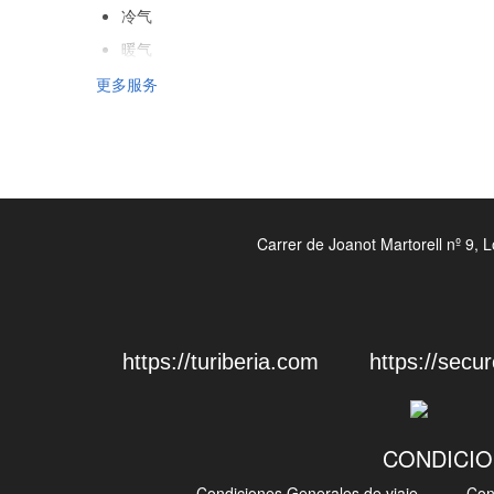
冷气
暖气
电梯
更多服务
残疾人专用入口
不吸烟房
酒店各处禁烟
隔音客房
Carrer de Joanot Martorell nº 9, 
不允许宠物
接待服务
24小时前台
https://turiberia.com
https://secur
行李寄存
安全
旅游咨询台
CONDICIO
快速办理入住/退房手续
Condiciones Generales de viaje
Con