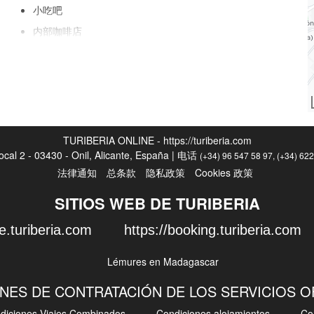
小吃吧
内部咖啡店
特别节食菜单（应要求提供）
盒装午餐
客房服务
水果
TURIBERIA ONLINE - https://turiberia.com
Local 2 - 03430 - Onil, Alicante, España | 电话
(+34) 96 547 58 97, (+34) 62
法律通知
总条款
隐私政策
Cookies 政策
互联网
SITIOS WEB DE TURIBERIA
无线
e.turiberia.com
https://booking.turiberia.com
所有区域均提供WiFi
免费WiFi
互联网
NES DE CONTRATACIÓN DE LOS SERVICIOS 
diciones Viajes Combinados
Condiciones alojamientos
Co