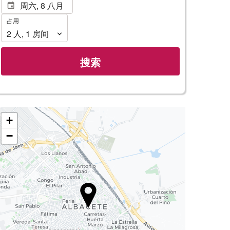
占
占用
用
2
人
,
1
房间
搜索
+
−