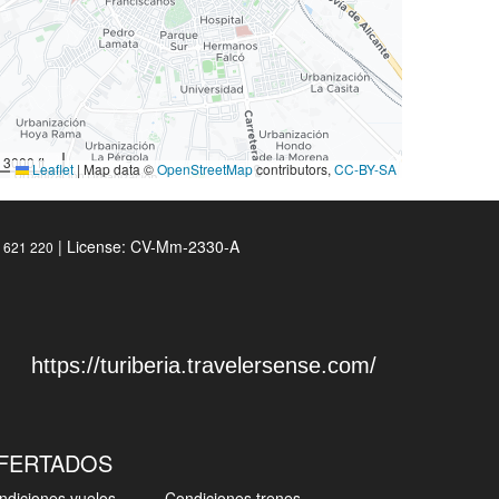
3000 ft
Leaflet
|
Map data ©
OpenStreetMap
contributors,
CC-BY-SA
| License: CV-Mm-2330-A
2 621 220
https://turiberia.travelersense.com/
OFERTADOS
ndiciones vuelos
Condiciones trenes