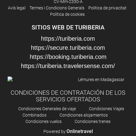
CV-Mm-2330-A
Avís legal
Termes i Condicions Generals
Poli­tica de privacitat
Pàrquing
Política de cookies
Aparcament privat
SITIOS WEB DE TURIBERIA
Instal·lacions de negocis
https://turiberia.com
https://secure.turiberia.com
Centre de nogocis
https://booking.turiberia.com
Sales de reunions
https://turiberia.travelersense.com/
Servei de neteja
Servei diari de cambrera de pisos
CONDICIONES DE CONTRATACIÓN DE LOS
Planxa de pantalons
SERVICIOS OFERTADOS
Condiciones Generales de viaje
Condiciones Viajes
Combinados
Condiciones alojamientos
Condiciones vuelos
Condiciones trenes
Onlinetravel
Powered by