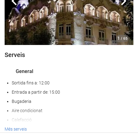
Anterior
Segü
1
/ 65
Serveis
General
Sortida fins a: 12:00
Entrada a partir de: 15:00
Bugaderia
Aire condicionat
Calefacció
Ascensor
Més serveis