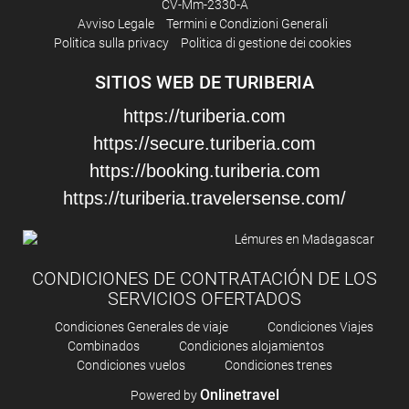
CV-Mm-2330-A
Avviso Legale
Termini e Condizioni Generali
Parcheggio
Politica sulla privacy
Politica di gestione dei cookies
Parcheggio privato
SITIOS WEB DE TURIBERIA
Strutture business
https://turiberia.com
https://secure.turiberia.com
Centro business
https://booking.turiberia.com
Sale riunioni
https://turiberia.travelersense.com/
Servizio di pulizia
servizio pulizie giornaliero
CONDICIONES DE CONTRATACIÓN DE LOS
stirapantaloni
SERVICIOS OFERTADOS
Condiciones Generales de viaje
Condiciones Viajes
Combinados
Condiciones alojamientos
Condiciones vuelos
Condiciones trenes
Onlinetravel
Powered by