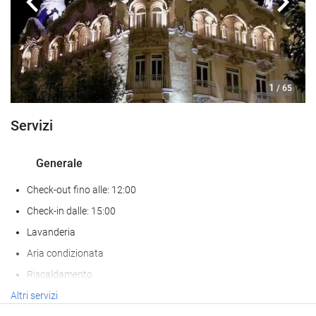
Anteriore
Segu
1
/ 65
Servizi
Generale
Check-out fino alle: 12:00
Check-in dalle: 15:00
Lavanderia
Aria condizionata
Riscaldamento
Ascensore
Altri servizi