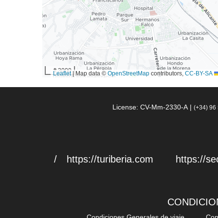
3000 ft
|
Map data ©
OpenStreetMap
contributors,
CC-BY-SA
Leaflet
| License: CV-Mm-2330-A
(+34) 96
https://turiberia.com
https://se
CONDICIO
Condiciones Generales de viaje
Con