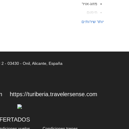
מזוג-אויר
חימום
מעלית
יותר שירותים
אנשים עם ניידות מוגבלת
חדרים ללא לעשן
ללא-עישון בכל החללים הפרטיים והציבוריים
חדרים אטומים לרעש
ocal 2 - 03430 - Onil, Alicante, España
אין כניסה לחיות מחמד
שירותי קבלה
דלפק קבלה 24 שעות ביממה
m
https://turiberia.travelersense.com/
אחסון מטען
כספת
דלפק נסיעות
OFERTADOS
צ'ק-אין/אאוט מהירים
ndiciones vuelos
Condiciones trenes