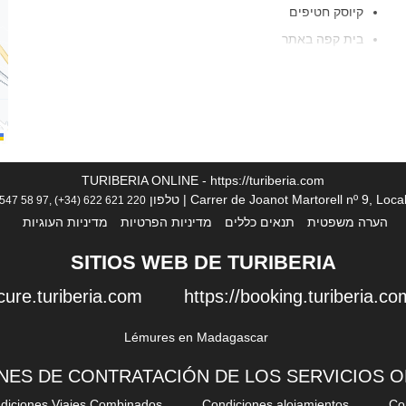
קיוסק חטיפים
בית קפה באתר
תפריט תזונה מיוחדת (על פי בקשה)
ארוחות צהריים ארוזות
שירות חדרים
פירות
TURIBERIA ONLINE - https://turiberia.com
Carrer de Joanot Martorell nº 9, L | טלפון
 547 58 97, (+34) 622 621 220
הערה משפטית
תנאים כללים
מדיניות הפרטיות
מדיניות העוגיות
אינטרנט
SITIOS WEB DE TURIBERIA
WiFi
cure.turiberia.com
https://booking.turiberia.co
אינטרנט אלחוטי זמין בכל האזורים
אינטרנט אלחוטי חינם
אינטרנט
NES DE CONTRATACIÓN DE LOS SERVICIOS 
diciones Viajes Combinados
Condiciones alojamientos
Co