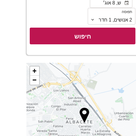
תפוסה
תפוסה
2
אנושים
,
1
חדר
חיפוש
+
−