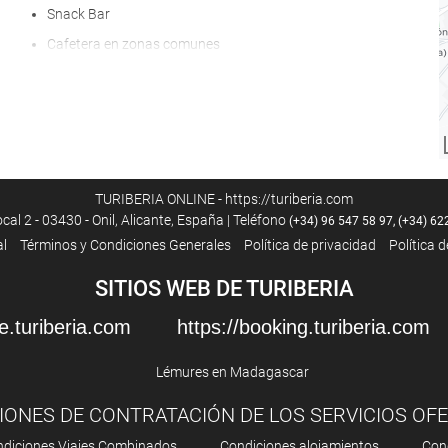
Snack Bar
Cafetera en zonas comunes
Menú dietético bajo petición
Servicio de picnic
Servicio de habitaciones
Fruta
TURIBERIA ONLINE - https://turiberia.com
cal 2 - 03430 - Onil, Alicante, España | Teléfono
(+34) 96 547 58 97, (+34) 62
al
Términos y Condiciones Generales
Política de privacidad
Política 
Acceso a Internet
SITIOS WEB DE TURIBERIA
Wifi
e.turiberia.com
https://booking.turiberia.com
WiFi disponible en todas las zonas
Wifi gratis
Acceso a Internet
IONES DE CONTRATACIÓN DE LOS SERVICIOS OF
diciones Viajes Combinados
Condiciones alojamientos
Con