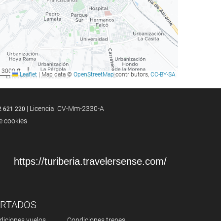
3000 ft
Leaflet
|
Map data ©
OpenStreetMap
contributors,
CC-BY-SA
| Licencia: CV-Mm-2330-A
2 621 220
de cookies
https://turiberia.travelersense.com/
ERTADOS
diciones vuelos
Condiciones trenes