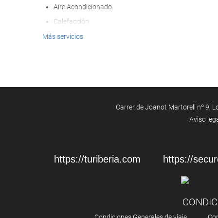
Aire Acondicionado
Calefacción
Ascensor
Más servicios
Adaptado para personas con movilidad reducida
Habitaciones No fumadores
Hotel no fumadores
Habitaciones insonorizadas
Carrer de Joanot Martorell nº 9, Lo
No admite mascotas
Aviso leg
Servicios de recepción
Recepción 24 horas
https://turiberia.com
https://secur
Guardaequipaje
Caja fuerte
Información turística
CONDIC
Check in/Check out express
Condiciones Generales de viaje
Con